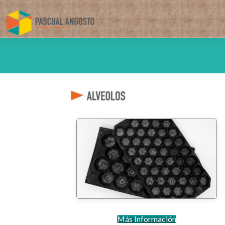
Bandejas de alveolos completas.
Alveolos
Más Información