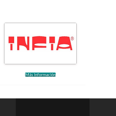
Cestas Infia
Más Información