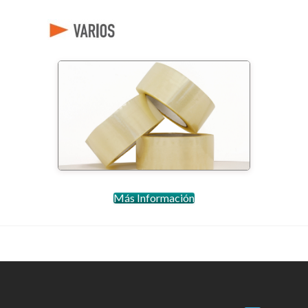
Rollo precinto
Más Información