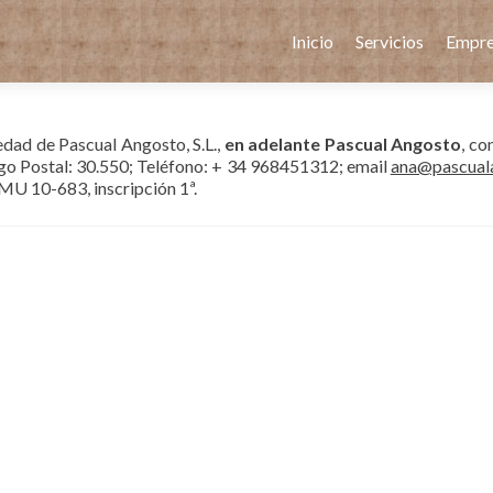
Ir
al
Inicio
Servicios
Empre
contenido
dad de Pascual Angosto, S.L.,
en adelante Pascual Angosto
, co
igo Postal: 30.550; Teléfono: + 34 968451312; email
ana@pascual
a MU 10-683, inscripción 1ª.